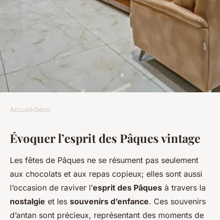
Accueil
›
Déco
DÉCO
Évoquer l’esprit des Pâques vintage
Un Pâques vintage : comment
retrouver l'esprit des Pâques
Les fêtes de Pâques ne se résument pas seulement
de notre enfance
aux chocolats et aux repas copieux; elles sont aussi
l’occasion de raviver l’
esprit des Pâques
à travers la
admin
•
10 mars 2025
•
5 min de lecture
nostalgie
et les
souvenirs d’enfance
. Ces souvenirs
d’antan sont précieux, représentant des moments de