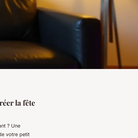
éer la fête
ant ? Une
e votre petit