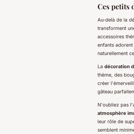
Ces petits 
Au-delà de la dé
transforment un
accessoires thém
enfants adorent
naturellement c
La
décoration 
thème, des boug
créer l'émerveil
gâteau parfaite
N'oubliez pas l
atmosphère im
leur rôle de su
semblent minimes