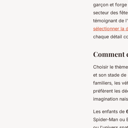
admin
•
13 janvier 2026
•
8 min de lecture
garçon et forge 
secteur des fête
témoignant de l
sélectionner la
chaque détail c
Comment cho
Choisir le thème
et son stade de
familiers, les v
préfèrent les dé
imagination nais
Les enfants de
Spider-Man ou B
ou l'univers sp