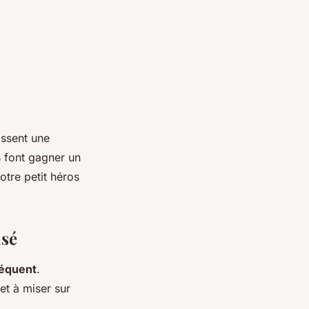
issent une
 font gagner un
otre petit héros
isé
équent
.
 et à miser sur