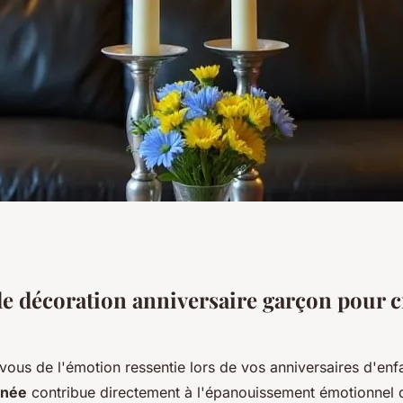
tion anniversaire
e décoration anniversaire garçon pour cr
e inoubliable
ous de l'émotion ressentie lors de vos anniversaires d'enf
gnée
contribue directement à l'épanouissement émotionnel d