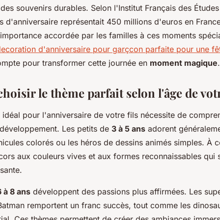
des souvenirs durables. Selon l'Institut Français des Étude
s d'anniversaire représentait 450 millions d'euros en Franc
'importance accordée par les familles à ces moments spéci
 decoration d'anniversaire pour garçcon parfaite pour une 
ompte pour transformer cette journée en
moment magique
.
isir le thème parfait selon l'âge de vot
 idéal pour l'anniversaire de votre fils nécessite de compr
 développement. Les petits de
3 à 5 ans
adorent généraleme
éhicules colorés ou les héros de dessins animés simples. À ce
cors aux couleurs vives et aux formes reconnaissables qui s
sante.
6 à 8 ans
développent des passions plus affirmées. Les su
atman remportent un franc succès, tout comme les dinosaur
atial. Ces thèmes permettent de créer des ambiances immer