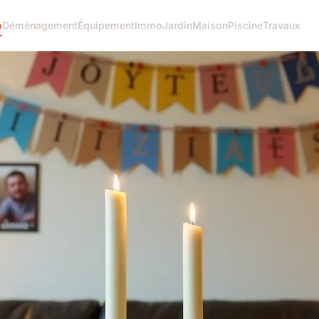
o
Déménagement
Équipement
Immo
Jardin
Maison
Piscine
Travaux