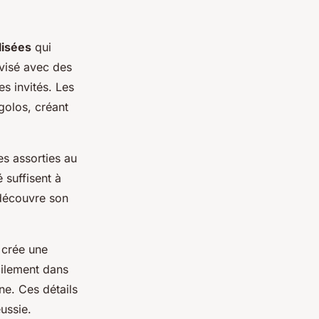
lisées
qui
visé avec des
s invités. Les
golos, créant
es assorties au
 suffisent à
 découvre son
 crée une
cilement dans
e. Ces détails
ussie.