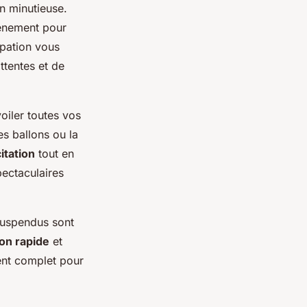
n minutieuse.
énement pour
ipation vous
ttentes et de
oiler toutes vos
s ballons ou la
itation
tout en
pectaculaires
 suspendus sont
son rapide
et
ent complet pour