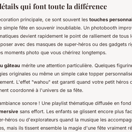
détails qui font toute la différence
coration principale, ce sont souvent les
touches personna
e simple fête en souvenir inoubliable. Un photobooth impro
atiques devient rapidement le point de ralliement de tous le
 poser avec des masques de super-héros ou des gadgets ri
es moments photo que vous chérirez longtemps.
du gâteau
mérite une attention particulière. Quelques figurin
ies originales ou même un simple cake topper personnalisé
lement. L'effet "wahou" est garanti quand votre petit héros
ment coordonné à l'univers de sa fête.
'ambiance sonore ! Une playlist thématique diffusée en fond
mersive
sans effort. Les enfants se glissent encore plus fa
per-héros ou d'explorateurs quand la musique les accompagn
, mais ils tissent ensemble la magie d'une fête vraiment ré