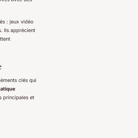
és : jeux vidéo
 Ils apprécient
ttent
e
léments clés qui
atique
s principales et