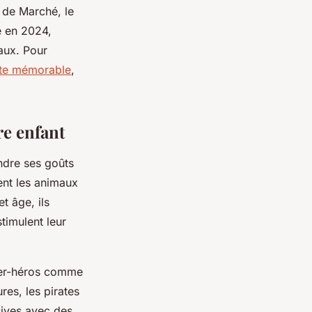
s de Marché, le
e en 2024,
aux. Pour
fête mémorable
,
re enfant
endre ses goûts
nt les animaux
t âge, ils
timulent leur
per-héros comme
es, les pirates
sives avec des