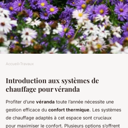
Accueil
›
Travaux
TRAVAUX
Introduction aux systèmes de
Optimisez votre véranda : le
chauffage pour véranda
système de chauffage parfait
pour toutes les saisons !
Profiter d’une
véranda
toute l’année nécessite une
gestion efficace du
confort thermique
. Les systèmes
admin
•
14 avril 2025
•
6 min de lecture
de chauffage adaptés à cet espace sont cruciaux
pour maximiser le confort. Plusieurs options s’offrent