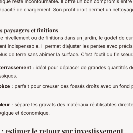
sique reste incontournable. Il offre un bon compromis entr
capacité de chargement. Son profil droit permet un nettoyag
paysagers et finitions
 de nivellement ou de finitions dans un jardin, le godet de cu
ient indispensable. Il permet d’ajuster les pentes avec précisi
lus de terre sans abîmer la surface. C’est l’outil du finisseur
terrassement
: idéal pour déplacer de grandes quantités de
ssiques.
pèze
: parfait pour creuser des fossés droits avec un fond pla
bleur
: sépare les gravats des matériaux réutilisables direct
ogique et économique.
 : estimer le retour sur investissement