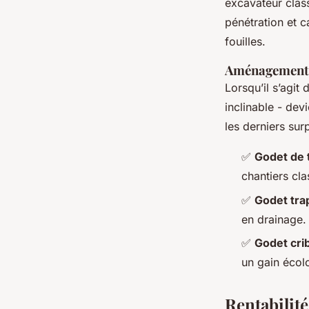
excavateur clas
pénétration et 
fouilles.
Aménagements 
Lorsqu’il s’agit
inclinable - dev
les derniers surp
✅
Godet de 
chantiers cla
✅
Godet tra
en drainage.
✅
Godet cri
un gain écol
Rentabilité