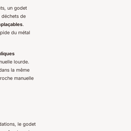
ats, un godet
s déchets de
mplaçables
.
rapide du métal
uliques
uelle lourde.
t dans la même
broche manuelle
ations, le godet