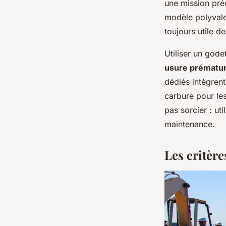
une mission préc
modèle polyvalen
toujours utile d
Utiliser un gode
usure prématu
dédiés intègren
carbure pour les
pas sorcier : ut
maintenance.
Les critère