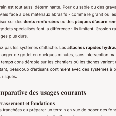
rain est tout aussi déterminante. Pour du sable ou des grav
 Mais face à des matériaux abrasifs - comme le granit ou le
miser sur des
dents renforcées
ou des
plaques d’usure re
godets spécialisés font la différence : ils limitent l’érosion 
ages plus durs.
gez pas les systèmes d’attache. Les
attaches rapides hydra
hanger de godet en quelques minutes, sans intervention man
 temps considérable sur les chantiers où les tâches varien
rtant, beaucoup d’artisans continuent avec des systèmes à 
s risqués.
mparative des usages courants
rrassement et fondations
s tranchées ou préparer un terrain en vue de poser des fond