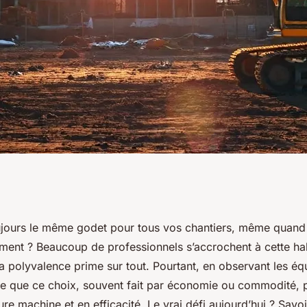
ers : choisir
oujours le même godet pour tous vos chantiers, même quand l
ment ? Beaucoup de professionnels s’accrochent à cette ha
 et spécialisé
 polyvalence prime sur tout. Pourtant, en observant les équ
lise que ce choix, souvent fait par économie ou commodité, 
re machine et en efficacité. Le vrai défi aujourd’hui ? Savo