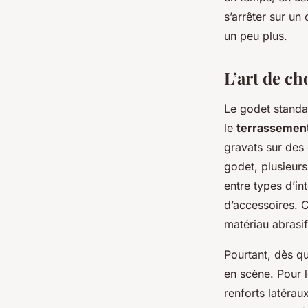
Auberte
•
04/06/2026 11:25
•
10 min de lecture
s’arrêter sur un
un peu plus.
L’art de ch
Le godet standar
le
terrassement
gravats sur des 
godet, plusieurs
entre types d’in
d’accessoires. C
matériau abrasif
Pourtant, dès qu
en scène. Pour 
renforts latérau