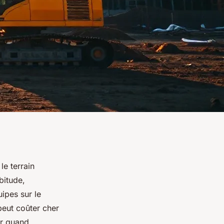
e terrain
bitude,
ipes sur le
peut coûter cher
ir quand