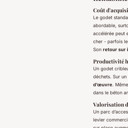
Coût d'acquis
Le godet standar
abordable, surto
accélérée peut e
cher - parfois 
Son
retour sur
Productivité h
Un godet cribleu
déchets. Sur un
d’œuvre
. Même 
dans le béton ar
Valorisation 
Un parc d’access
levier commerci
sur place augmen