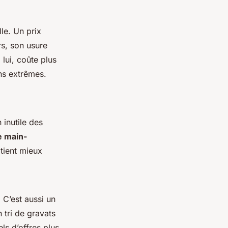
le. Un prix
rs, son usure
lui, coûte plus
ns extrêmes.
 inutile des
e main-
tient mieux
 C’est aussi un
 tri de gravats
ls d’offres plus