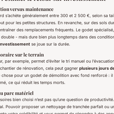
ition versus maintenance
d s’achète généralement entre 300 et 2 500 €, selon sa tail
ut pour les petites structures. En revanche, sur des sols du
ntraîner des remplacements fréquents. Le godet spécialisé, 
le double - mais dure bien plus longtemps dans des conditio
 investissement
se joue sur la durée.
oraire sur le terrain
r, par exemple, permet d’éviter le tri manuel ou l’évacuation
 chantier de rénovation, cela peut gagner
plusieurs jours d
chose pour un godet de démolition avec fond renforcé : il 
mé, ce qui réduit les temps morts.
du parc matériel
oires bien choisi n’est pas qu’une question de productivité.
al. Pouvoir proposer un nettoyage de tranchée parfait ou un
te votre crédibilité et vous permet de répondre à des appe