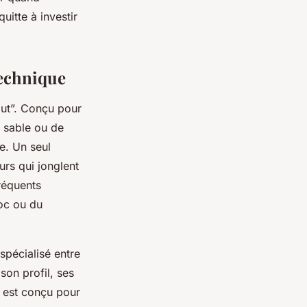
uitte à investir
technique
faut”. Conçu pour
e sable ou de
ue. Un seul
urs qui jonglent
fréquents
roc ou du
spécialisé entre
son profil, ses
Il est conçu pour