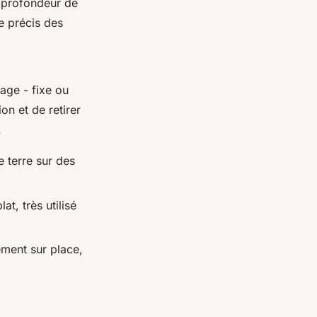
e profondeur de
e précis des
rage - fixe ou
on et de retirer
.
 terre sur des
t, très utilisé
ement sur place,