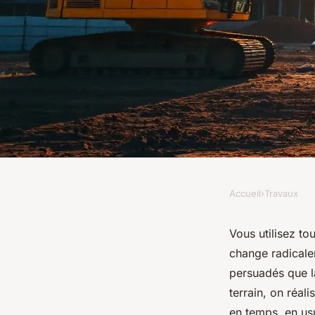
Accueil
›
Travaux
TRAVAUX
Maximisez vos chanti
Vous utilisez t
change radicale
entre godet standard
persuadés que la
terrain, on réa
en temps, en usu