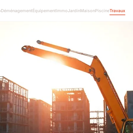
o
Déménagement
Équipement
Immo
Jardin
Maison
Piscine
Travaux