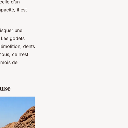
celle d’un
acité, il est
risquer une
 Les godets
démolition, dents
nous, ce n’est
s mois de
euse