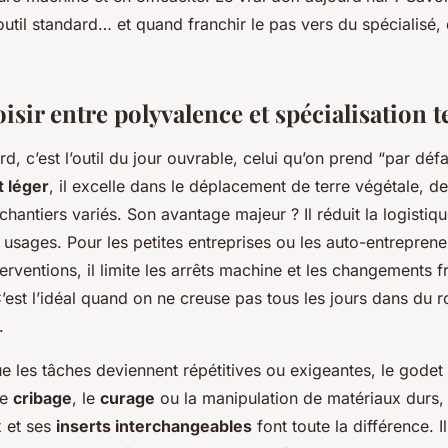
 outil standard… et quand franchir le pas vers du spécialisé, q
oisir entre polyvalence et spécialisation 
d, c’est l’outil du jour ouvrable, celui qu’on prend “par dé
 léger
, il excelle dans le déplacement de terre végétale, d
chantiers variés. Son avantage majeur ? Il réduit la logistiq
 usages. Pour les petites entreprises ou les auto-entreprene
terventions, il limite les arrêts machine et les changements 
’est l’idéal quand on ne creuse pas tous les jours dans du 
.
e les tâches deviennent répétitives ou exigeantes, le godet 
le
cribage
, le
curage
ou la manipulation de matériaux durs, 
x et ses
inserts interchangeables
font toute la différence. 