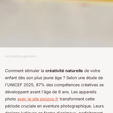
Accueil
›
Équipement
ÉQUIPEMENT
Pixizoo : appuyez sur le
Comment stimuler la
créativité naturelle
de votre
enfant dès son plus jeune âge ? Selon une étude de
bouton de la créativité
l'UNICEF 2025, 87% des compétences créatives se
enfantine !
développent avant l'âge de 6 ans. Les appareils
photo
avec le site pixizoo.fr
transforment cette
admin
•
13 novembre 2025
•
6 min de lecture
période cruciale en aventure photographique. Leurs